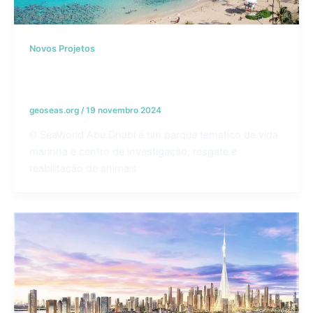
Novos Projetos
Proteção da linha costeira do Seaworld –
Emirados Árabes Unidos
geoseas.org
/
19 novembro 2024
O SeaWorld Abu Dhabi é um parque temático de vida
marinha e centro de investigação, resgate e
reabilitação de animais