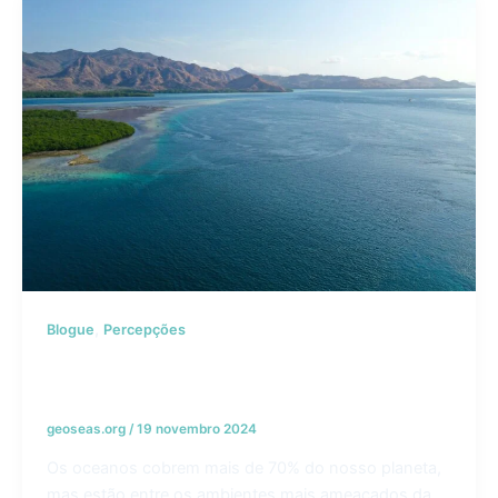
,
Blogue
Percepções
Os 5 principais desafios que a
conservação oceânica enfrenta hoje
geoseas.org
/
19 novembro 2024
Os oceanos cobrem mais de 70% do nosso planeta,
mas estão entre os ambientes mais ameaçados da