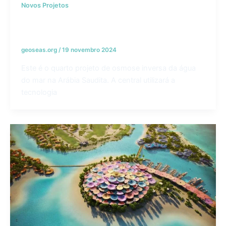
Novos Projetos
Centrais de dessalinização de Jubail –
KSA
geoseas.org
/
19 novembro 2024
Este é o quarto projeto de osmose inversa da água
do mar na Arábia Saudita. A central utilizará a
tecnologia