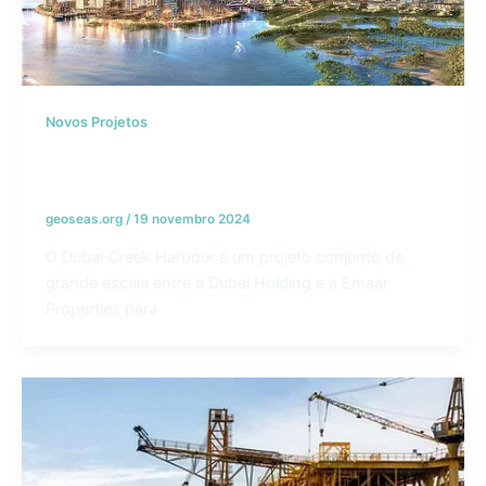
Novos Projetos
Porto de Dubai Creek – Emirados Árabes
Unidos
geoseas.org
/
19 novembro 2024
O Dubai Creek Harbour é um projeto conjunto de
grande escala entre a Dubai Holding e a Emaar
Properties para