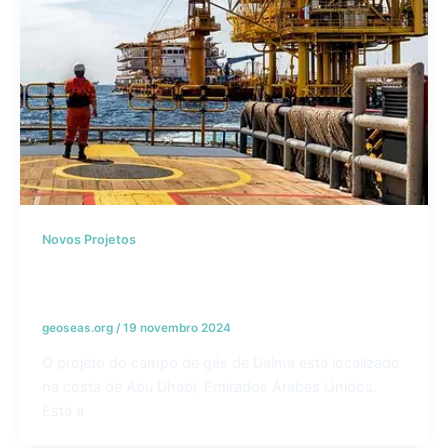
Novos Projetos
Projeto de Desenvolvimento de Gás de
Dalma – Emirados Árabes Unidos
geoseas.org
/
19 novembro 2024
O projeto do campo de gás de Dalma está localizado
na costa de Abu Dhabi, Emirados Árabes Unidos.
Está a