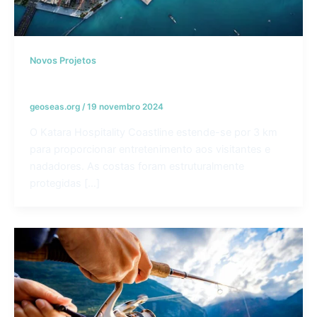
Novos Projetos
Katara Hospitality Coastlines – Catar
geoseas.org
/
19 novembro 2024
O Katara Hospitality Coastline estende-se por 3 km
para proporcionar entretenimento aos visitantes e
nadadores. As costas foram estruturalmente
protegidas […]