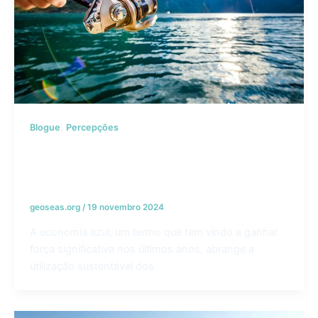
,
Blogue
Percepções
Navegando na Economia Azul:
Oportunidades e Desafios para as
Comunidades Costeiras
geoseas.org
/
19 novembro 2024
A economia azul, um termo que tem vindo a ganhar
força significativa nos últimos anos, abrange a
utilização sustentável dos