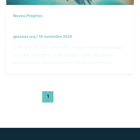
Novos Projetos
O Projeto Mar Vermelho – KSA
geoseas.org
/
19 novembro 2024
O Projeto do Mar Vermelho, vulgarmente designado
por Mar Vermelho, é um megaprojeto de terras e
propriedades atualmente em desenvolvimento
1
2
Next
→