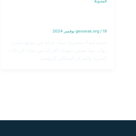
المدونة
مشروع سفينة الرحلات البحرية جراند
بورت – جزر الباهاما
19 نوفمبر 2024
/
geoseas.org
سيتم إنشاء مشروع ميناء جراند في موقع شارب
روك، مما يضمن سهولة الحركة بين ميناء الرحلات
البحرية والمركز السكاني الرئيسي