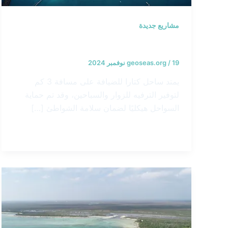
مشاريع جديدة
خطوط ساحلية لكتارا للضيافة – قطر
19 نوفمبر 2024
/
geoseas.org
يمتد ساحل كتارا للضيافة على مسافة 3 كم
لتوفير الترفيه للزوار والسباحين، وقد تم حماية
السواحل هيكليًا لضمان سلامة الشواطئ […]