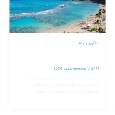
مشاريع جديدة
حماية ساحل سيوورلد – الإمارات
العربية المتحدة
19 نوفمبر 2024
/
geoseas.org
سي وورلد أبوظبي هي حديقة ترفيهية للحياة
البحرية ومركز أبحاث وإنقاذ وإعادة تأهيل
الحيوانات تقع في جزيرة ياس – أبوظبي،