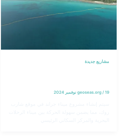
مشاريع جديدة
مشروع سفينة الرحلات البحرية جراند
بورت – جزر الباهاما
19 نوفمبر 2024
/
geoseas.org
سيتم إنشاء مشروع ميناء جراند في موقع شارب
روك، مما يضمن سهولة الحركة بين ميناء الرحلات
البحرية والمركز السكاني الرئيسي