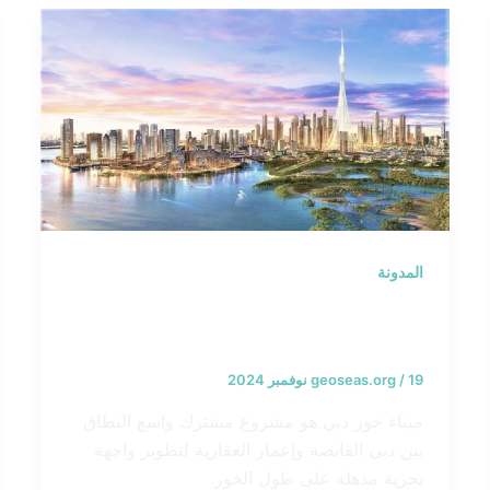
المدونة
ميناء خور دبي – الإمارات العربية
المتحدة
19 نوفمبر 2024
/
geoseas.org
ميناء خور دبي هو مشروع مشترك واسع النطاق
بين دبي القابضة وإعمار العقارية لتطوير واجهة
بحرية مذهلة على طول الخور.