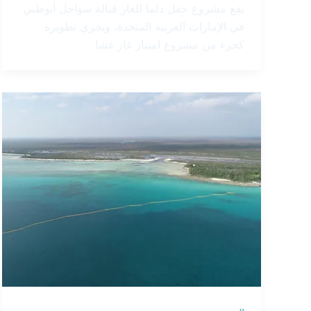
يقع مشروع حقل دلما للغاز قبالة سواحل أبوظبي
في الإمارات العربية المتحدة، ويجري تطويره
كجزء من مشروع امتياز غاز غشا