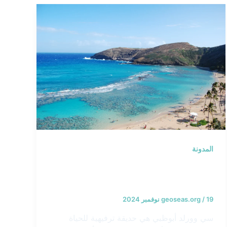
المدونة
حماية ساحل سيوورلد – الإمارات
العربية المتحدة
19 نوفمبر 2024
/
geoseas.org
سي وورلد أبوظبي هي حديقة ترفيهية للحياة