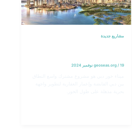
مشاريع جديدة
ميناء خور دبي – الإمارات العربية
المتحدة
19 نوفمبر 2024
/
geoseas.org
ميناء خور دبي هو مشروع مشترك واسع النطاق
بين دبي القابضة وإعمار العقارية لتطوير واجهة
بحرية مذهلة على طول الخور.