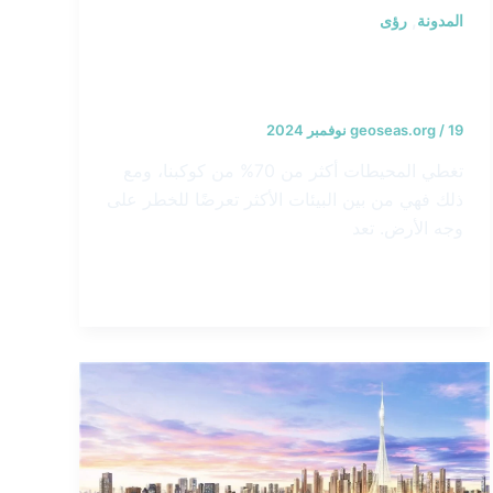
,
المدونة
رؤى
التحديات الخمسة الكبرى التي تواجه
الحفاظ على المحيطات اليوم
19 نوفمبر 2024
/
geoseas.org
تغطي المحيطات أكثر من 70% من كوكبنا، ومع
ذلك فهي من بين البيئات الأكثر تعرضًا للخطر على
وجه الأرض. تعد