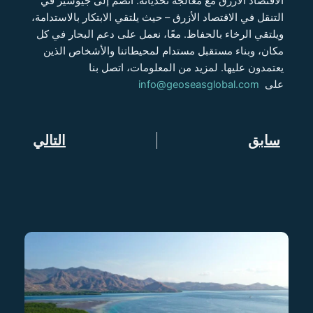
الاقتصاد الأزرق مع معالجة تحدياته. انضم إلى جيوسيز في
التنقل في الاقتصاد الأزرق – حيث يلتقي الابتكار بالاستدامة،
ويلتقي الرخاء بالحفاظ. معًا، نعمل على دعم البحار في كل
مكان، وبناء مستقبل مستدام لمحيطاتنا والأشخاص الذين
يعتمدون عليها. لمزيد من المعلومات، اتصل بنا
على
info@geoseasglobal.com
Prev
سابق
التالي
Next