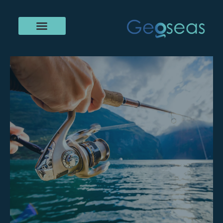
خطي
لى
لمحتوى