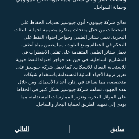
وحماية السواحل.
تعالج شركة جيوتون- أتون جيوسيز تحديات الحفاظ على
المحيطات من خلال منتجات مبتكرة مصممة لحماية البيئات
البحرية. تعمل ستائر الطمي وحواجز احتواء النفط على
التحكم في الحطام ومنع التلوث، مما يضمن مياه أنظف.
تعمل ستائر الطمي المتقدمة على تقليل الاضطراب في
المشاريع الساحلية، في حين تعد حواجز احتواء النفط حيوية
للاستجابة الفعالة للانسكاب. كما تعمل شركة جيوسيز على
تعزيز تربية الأحياء المائية المستدامة باستخدام شبكات
متخصصة، مما يساعد في إدارة أعداد الأسماك. ومن خلال
هذه الجهود، تساهم شركة جيوسيز بشكل كبير في الحفاظ
على الموائل البحرية وتعزيز الممارسات المستدامة، مما
يؤدي إلى تمهيد الطريق لحماية البحار والساحل.
Prev
سابق
التالي
Next