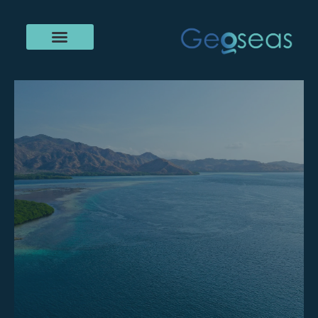
خطي
لى
لمحتوى