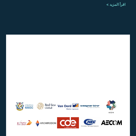
اقرأ المزيد >