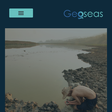
خطي
لى
لمحتوى