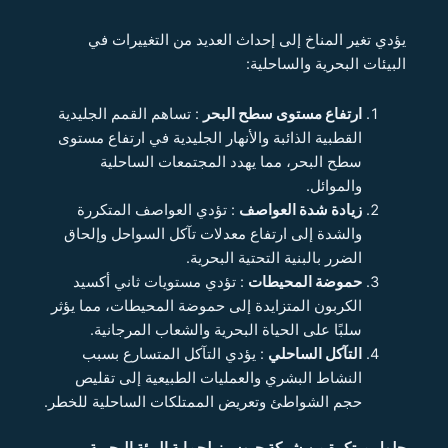
يؤدي تغير المناخ إلى إحداث العديد من التغييرات في
البيئات البحرية والساحلية:
ارتفاع مستوى سطح البحر
: تساهم القمم الجليدية
القطبية الذائبة والأنهار الجليدية في ارتفاع مستوى
سطح البحر، مما يهدد المجتمعات الساحلية
والموائل.
زيادة شدة العواصف
: تؤدي العواصف المتكررة
والشدة إلى ارتفاع معدلات تآكل السواحل وإلحاق
الضرر بالبنية التحتية البحرية.
حموضة المحيطات
: تؤدي مستويات ثاني أكسيد
الكربون المتزايدة إلى حموضة المحيطات، مما يؤثر
سلبًا على الحياة البحرية والشعاب المرجانية.
التآكل الساحلي
: يؤدي التآكل المتسارع بسبب
النشاط البشري والعمليات الطبيعية إلى تقليص
حجم الشواطئ وتعريض الممتلكات الساحلية للخطر.
حلول مبتكرة من شركة جيوسيز
لحماية البيئة البحرية