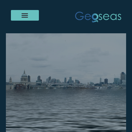
خطي
لى
لمحتوى