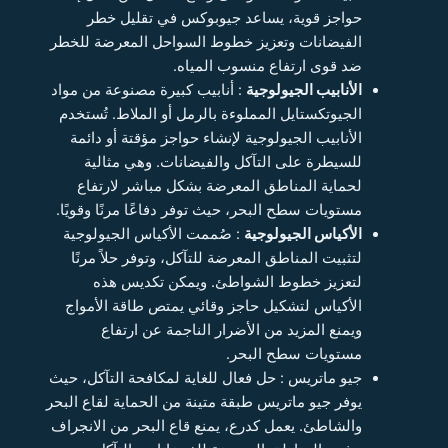
حواجز قوية، يساعد جيوبوكس في تقليل خطر
الفيضانات وتعزيز خطوط السواحل المعرضة للخطر
ضد قوى ارتفاع منسوب المياه.
الأنابيب الجيولوجية
: أنابيب كبيرة مصنوعة من مواد
الجيوتكستايل المملوءة بالرمل أو الملاط. تُستخدم
الأنابيب الجيولوجية لإنشاء حواجز مؤقتة أو دائمة
للسيطرة على التآكل والفيضانات. وهي مثالية
لحماية المناطق المعرضة بشكل مباشر لارتفاع
مستويات سطح البحر، حيث توفر دفاعًا مرنًا وقويًا.
الأكياس الجيولوجية
: صُممت الأكياس الجيولوجية
لتثبيت المناطق المعرضة للتآكل، وتوفر حلاً مرنًا
لتعزيز خطوط الشواطئ. ويمكن تكديس هذه
الأكياس لتشكيل حاجز وقائي يمتص طاقة الأمواج
ويمنع المزيد من الأضرار الناجمة عن ارتفاع
مستويات سطح البحر.
جيو ماتريس : حل فعال للغاية لمكافحة التآكل، حيث
يوفر جيو ماتريس طبقة متينة من الحماية لقاع البحر
والشاطئ. يعمل كدرع، يمنع قاع البحر من الانجراف