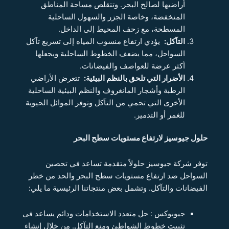
أراضيها لصالح البحر. وتتقلص مساحة المناطق
المنخفضة، وخاصة الجزر والسهول الساحلية
المسطحة، مع زحف المحيط إلى الداخل.
التآكل:
يؤدي ارتفاع منسوب المياه إلى تسريع تآكل
السواحل، مما يضعف الخطوط الساحلية ويجعلها
أكثر عرضة للعواصف والفيضانات.
الأضرار التي تلحق بالنظم البيئية:
تتعرض الأراضي
الرطبة وأشجار المانغروف والنظم البيئية الساحلية
الأخرى التي تحمي من التآكل وتوفر الموائل الحيوية
للغمر أو التدمير.
حلول جيوسيز لارتفاع مستويات سطح البحر
توفر شركة جيوسيز حلولاً متقدمة تساعد في تحصين
السواحل ضد ارتفاع مستويات سطح البحر والحد من خطر
الفيضانات والتآكل. وتشمل بعض منتجاتنا الرئيسية ما يلي:
جيوبوكس : حل متعدد الاستخدامات ودائم يساعد في
تثبيت خطوط الشواطئ ومنع التآكل. من خلال إنشاء