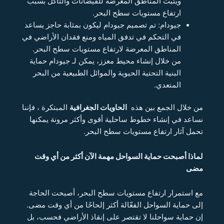
ويثبت المناطق المعرضة للفيضانات والتآكل بسبب
ارتفاع مستويات سطح البحر.
جيودام: تم تصميم جيودام ليكون بمثابة حاجز يساعد
في التحكم في تدفق المياه ومنع فقدان الأراضي في
المناطق المعرضة لارتفاع مستويات سطح البحر.
من خلال إنشاء محيط معزز، يمكن لـ جيودام حماية
البنية التحتية الحيوية والموائل الطبيعية من البحر
المتعدي.
من خلال الجمع بين هذه
الحاويات الجغرافية
المبتكرة ، فإننا
نساعد في إنشاء خطوط ساحلية أقوى وأكثر مرونة يمكنها
تحمل آثار ارتفاع مستويات سطح البحر.
لماذا أصبحت حماية السواحل مهمة الآن أكثر من أي وقت
مضى
مع استمرار ارتفاع مستويات سطح البحر، أصبحت الحاجة
إلى حماية السواحل الفعّالة أكثر إلحاحًا من أي وقت مضى.
إن حماية سواحلنا لا تقتصر على إنقاذ الأراضي فحسب، بل