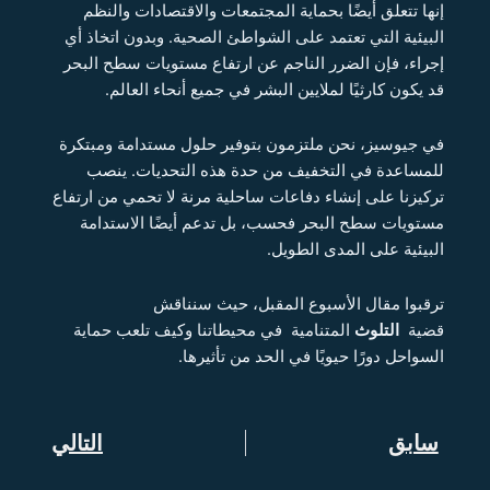
إنها تتعلق أيضًا بحماية المجتمعات والاقتصادات والنظم
البيئية التي تعتمد على الشواطئ الصحية. وبدون اتخاذ أي
إجراء، فإن الضرر الناجم عن ارتفاع مستويات سطح البحر
قد يكون كارثيًا لملايين البشر في جميع أنحاء العالم.
في جيوسيز، نحن ملتزمون بتوفير حلول مستدامة ومبتكرة
للمساعدة في التخفيف من حدة هذه التحديات. ينصب
تركيزنا على إنشاء دفاعات ساحلية مرنة لا تحمي من ارتفاع
مستويات سطح البحر فحسب، بل تدعم أيضًا الاستدامة
البيئية على المدى الطويل.
ترقبوا مقال الأسبوع المقبل، حيث سنناقش
قضية
التلوث
المتنامية في محيطاتنا وكيف تلعب حماية
السواحل دورًا حيويًا في الحد من تأثيرها.
Prev
سابق
التالي
Next